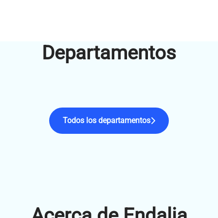
Departamentos
Product
Finance
BPO
Todos los departamentos
Acerca de Endalia