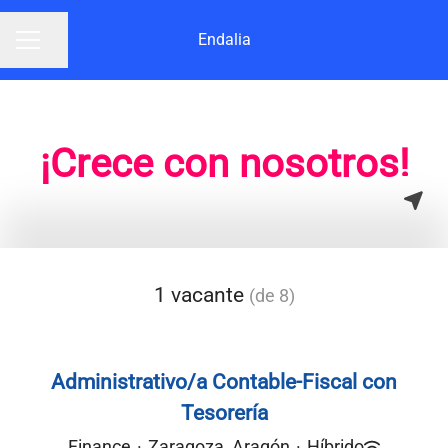
Endalia
Compartir página
Menú de empleo
¡Crece con nosotros!
1 vacante
(de 8)
Administrativo/a Contable-Fiscal con
Tesorería
Finance
·
Zaragoza, Aragón
·
Híbrido