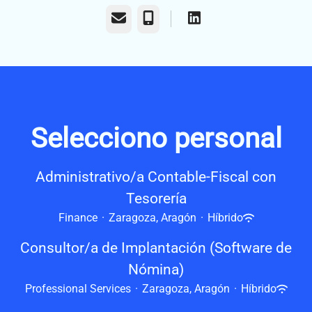
Correo electrónico
Teléfono
Selecciono personal
Administrativo/a Contable-Fiscal con
Tesorería
Finance
·
Zaragoza, Aragón
·
Híbrido
Consultor/a de Implantación (Software de
Nómina)
Professional Services
·
Zaragoza, Aragón
·
Híbrido