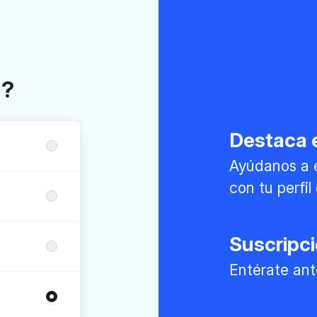
a?
Destaca e
Ayúdanos a 
con tu perfi
Suscripc
Entérate ant