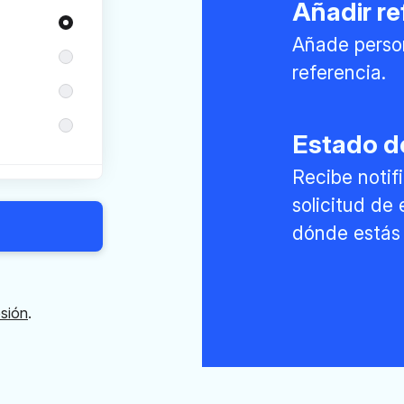
Añadir re
Añade perso
referencia.
Estado de
Recibe noti
solicitud de
dónde estás 
esión
.